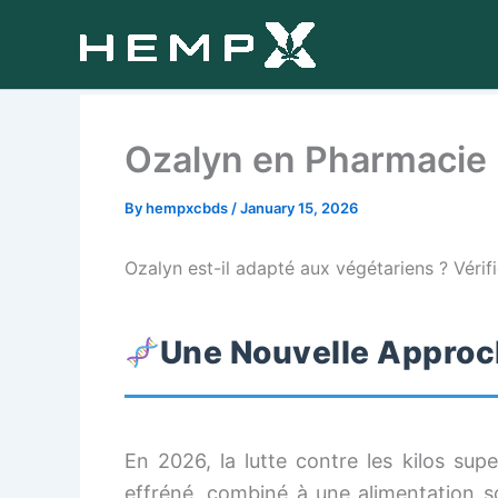
Skip
to
content
Ozalyn en Pharmacie B
By
hempxcbds
/
January 15, 2026
Ozalyn est-il adapté aux végétariens ? Vérifi
Une Nouvelle Approch
En 2026, la lutte contre les kilos su
effréné, combiné à une alimentation 