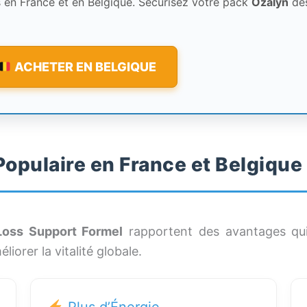
its en France et en Belgique. Sécurisez votre pack
Ozalyn
dè
ACHETER EN BELGIQUE
Populaire en France et Belgique
Loss Support Formel
rapportent des avantages qui 
iorer la vitalité globale.
Plus d’Énergie