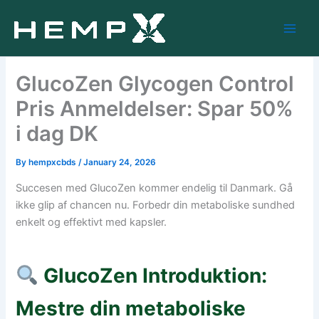
Skip
to
content
GlucoZen Glycogen Control
Pris Anmeldelser: Spar 50%
i dag DK
By
hempxcbds
/
January 24, 2026
Succesen med GlucoZen kommer endelig til Danmark. Gå
ikke glip af chancen nu. Forbedr din metaboliske sundhed
enkelt og effektivt med kapsler.
GlucoZen
Introduktion:
Mestre din metaboliske