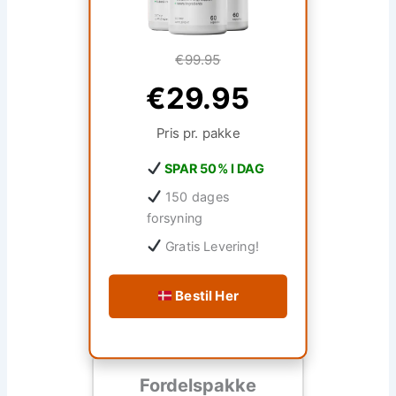
€99.95
€29.95
Pris pr. pakke
SPAR 50% I DAG
150 dages
forsyning
Gratis Levering!
Bestil Her
Fordelspakke